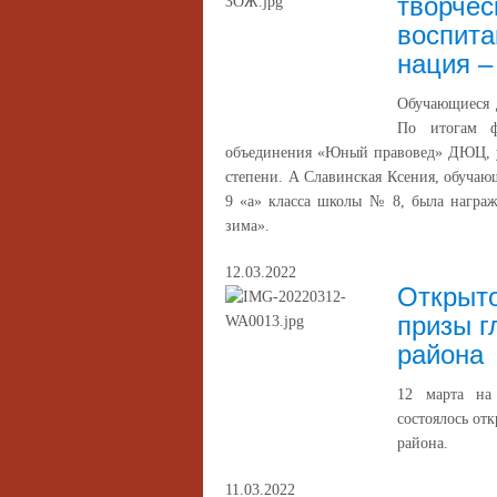
творчес
воспита
нация –
Обучающиеся д
По итогам ф
объединения «Юный правовед» ДЮЦ, уч
степени. А Славинская Ксения, обуча
9 «а» класса школы № 8, была награж
зима».
12.03.2022
Открыто
призы г
района
12 марта на 
состоялось от
района.
11.03.2022