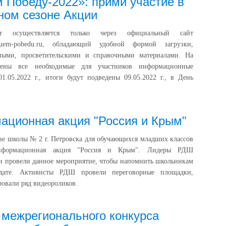
 Победу-2022»: прими участие в
ном сезоне Акции
т осуществляется только через официальный сайт
isuem-pobedu.ru, обладающий удобной формой загрузки,
ыми, просветительскими и справочными материалами. На
щены все необходимые для участников информационные
1.05.2022 г., итоги будут подведены 09.05.2022 г., в День
ционная акция "Россия и Крым"
азе школы № 2 г. Петровска для обучающихся младших классов
информационная акция "Россия и Крым". Лидеры РДШ
и провели данное мероприятие, чтобы напомнить школьникам
дате. Активисты РДШ провели переговорные площадки,
овали ряд видеороликов.
 межрегионального конкурса