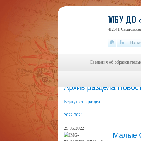
МБУ ДО 
412541, Саратовская 
Напи
Сведения об образователь
Главная
»
Новости
Архив раздела Новос
Вернуться в раздел
2022
2021
29.06.2022
Малые О