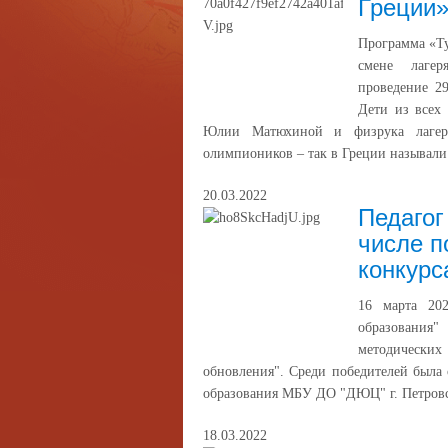
Греции
Программа «Ту
смене лагер
проведение 2
Дети из всех
Юлии Матюхиной и физрука лагер
олимпиоников – так в Греции называли
20.03.2022
Педагог
числе п
конкурс
16 марта 20
образования
методических
обновления". Среди победителей была
образования МБУ ДО "ДЮЦ" г. Петровс
18.03.2022