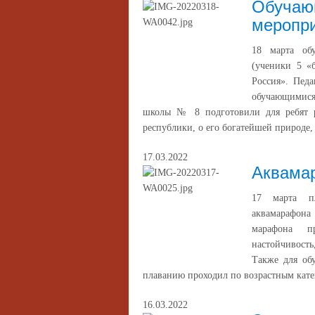
Обучающ
меропр
18 марта обу
(ученики 5 «
Россия». Пед
обучающимися
школы № 8 подготовили для ребят р
республики, о его богатейшей природе,
17.03.2022
Аквама
17 марта пл
аквамарафон
марафона п
настойчивость
Также для об
плаванию проходил по возрастным катего
16.03.2022