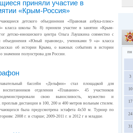
иеся приняли участие в
иятии «Крым-Россия»
чающиеся детского объединения «Правовая азбука-плюс»
б» класса школы № 8) приняли участие в занятии «Крым-
агог детско-юношеского центра Ольга Лаушкина совместно с
 объединения «Юный правовед», учениками 9 «а» класса
ассказ об истории Крыма, о важных событиях в истории
пн
 о значении полуострова для России.
рафон
3
авательный бассейн «Дельфин» стал площадкой для
10
а воспитанников отделения «Плавание». 45 участников
родемонстрировали свою выносливость, мужество и
17
, проплыв дистанции в 100, 200 и 400 метров вольным стилем.
учающихся была предусмотрена эстафета 4х50 м. Турнир по
24
риям: 2008 г. и старше; 2009-2011 г. и 2012 г и младше.
31