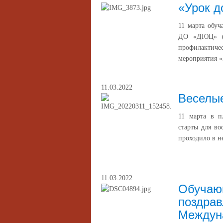
«Урок д
11 марта обу
ДО «ДЮЦ» (у
профилактиче
мероприятия 
11.03.2022
Веселые
11 марта в п
старты для во
проходило в н
11.03.2022
Обучаю
поздрав
Междун