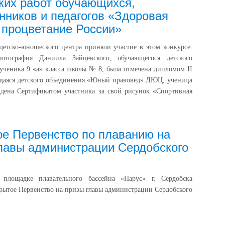
ких работ обучающихся,
нников и педагогов «Здоровая
 процветание России»
етско-юношеского центра приняли участие в этом конкурсе.
отография Даниила Зайцевского, обучающегося детского
еника 9 «а» класса школы № 8, была отмечена дипломом II
ющаяся детского объединения «Юный правовед» ДЮЦ, ученица
дена Сертификатом участника за свой рисунок «Спортивная
е Первенство по плаванию на
лавы администрации Сердобского
площадке плавательного бассейна «Парус» г. Сердобска
крытое Первенство на призы главы администрации Сердобского