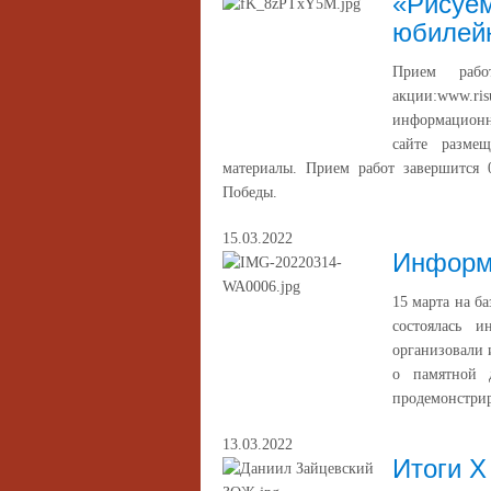
«Рисуем
юбилей
Прием рабо
акции:www.r
информационн
сайте разме
материалы. Прием работ завершится 0
Победы.
15.03.2022
Информа
15 марта на б
состоялась 
организовали 
о памятной 
продемонстрир
13.03.2022
Итоги X