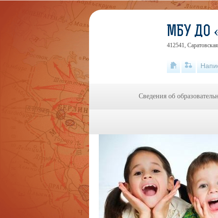
МБУ ДО 
412541, Саратовская 
Напи
Сведения об образователь