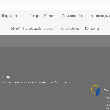
ной организации
Лагерь
Новости
Сведения об организации отдых
Музей "Петровский патриот"
Фотоальбомы
Контакты
.06.2026
тивная прямая ссылка на источник обязательна
Сай
№1
пр
и 
от