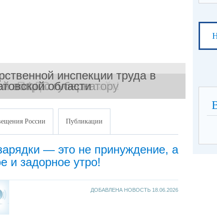
Н
рственной инспекции труда в
жаловать на наш сайт!
ой вопрос губернатору
атовской области
ПФДО
ещения России
Публикации
арядки — это не принуждение, а
е и задорное утро!
ДОБАВЛЕНА НОВОСТЬ
18.06.2026