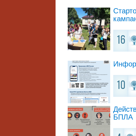
Старто
кампа
16
Инфор
10
Дейст
БПЛА