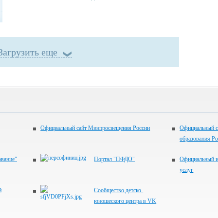
Загрузить еще
Официальный сайт Минпросвещения России
Официальный с
образования Р
ование"
Портал "ПФДО"
Официальный и
услуг
й
Сообщество детско-
юношеского центра в VK