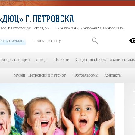
«ДЮЦ» Г. ПЕТРОВСКА
обл, г. Петровск, ул. Гоголя, 53
+78455523043,+78455524020, +78455525369
сать письмо
ной организации
Лагерь
Новости
Сведения об организации отдых
Музей "Петровский патриот"
Фотоальбомы
Контакты