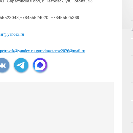
41, Саратовская обл, г. Петровск, ул. Гоголя, 53
55523043,+78455524020, +78455525369
dar@yandex.ru
npetrovsk@yandex.ru gorodmasterov2026@mail.ru