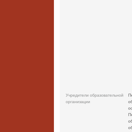
Учредители образовательной
П
организации
о
о
П
о
о