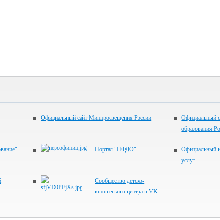
Официальный сайт Минпросвещения России
Официальный с
образования Р
ование"
Портал "ПФДО"
Официальный и
услуг
й
Сообщество детско-
юношеского центра в VK