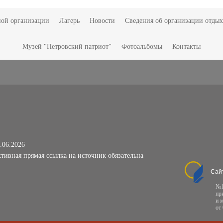
ной организации
Лагерь
Новости
Сведения об организации отдых
Музей "Петровский патриот"
Фотоальбомы
Контакты
.06.2026
тивная прямая ссылка на источник обязательна
Сай
№1
пр
и 
от