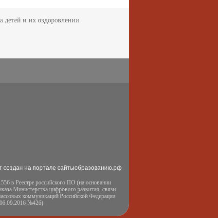
а детей и их оздоровлении
т создан на портале сайтыобразованию.рф
556 в Реестре российского ПО (на основании
иказа Министерства цифрового развития, связи
массовых коммуникаций Российской Федерации
 06.09.2016 №426)