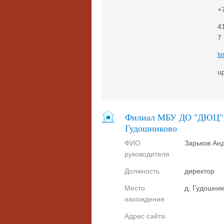
+
4
7
ht
u
Филиал МБУ ДО "ДЮЦ" г.
Гудошниково
ФИО
Зарьков Ан
руководителя
Должность
директор
Место
д. Гудошни
нахождения
Адрес сайта