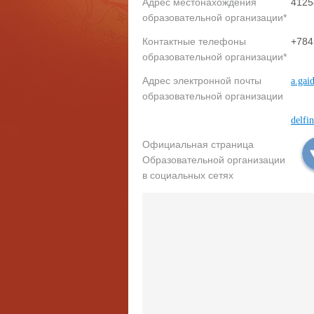
Адрес местонахождения
4125
образовательной организации*
Контактные телефоны
+784
образовательной организации*
Адрес электронной почты
a.gai
образовательной организации
delfi
Официальная страница
Образовательной организации
в социальных сетях