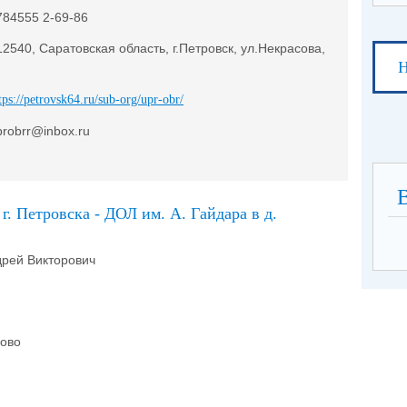
784555 2-69-86
12540, Саратовская область, г.Петровск, ул.Некрасова,
Н
tps://petrovsk64.ru/sub-org/upr-obr/
probrr@inbox.ru
 Петровска - ДОЛ им. А. Гайдара в д.
дрей Викторович
ково