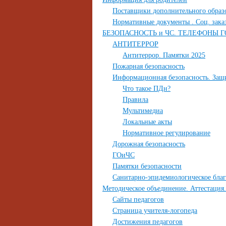
Поставщики дополнительного образ
Нормативные документы . Соц. зака
БЕЗОПАСНОСТЬ и ЧС. ТЕЛЕФОНЫ 
АНТИТЕРРОР
Антитеррор. Памятки 2025
Пожарная безопасность
Информационная безопасность. Защ
Что такое ПДн?
Правила
Мультимедиа
Локальные акты
Нормативное регулирование
Дорожная безопасность
ГОиЧС
Памятки безопасности
Санитарно-эпидемиологическое бла
Методическое объединение. Аттестация.
Сайты педагогов
Страница учителя-логопеда
Достижения педагогов