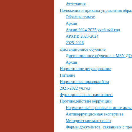
Аттестация
Положения и приказы управления обр
Образцы грамот
Архив
Архив 2024-2025 учебный год
АРХИВ 2023-2024
2025-2026
Дистанционное обучение
Дистанционное обучение в МБУ Д
Архив
Нормативное регулирование
Питание
Нормативная правовая база
2021-2022 уч.год
Функциональная грамотность
Противодействие коррупции
Нормативные правовые и иные акты 
Антикоррупционная экспертиза
Методические материалы
Формы документов, связанных с про