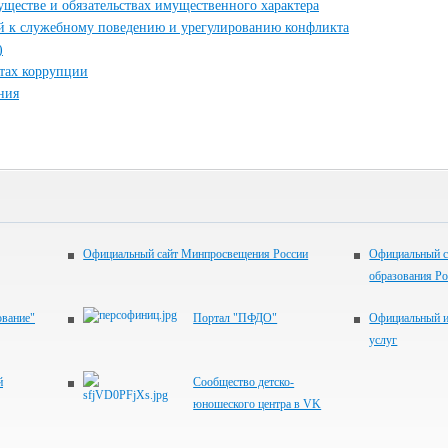
муществе и обязательствах имущественного характера
й к служебному поведению и урегулированию конфликта
)
ктах коррупции
ния
Официальный сайт Минпросвещения России
Официальный с
образования Р
ование"
Портал "ПФДО"
Официальный и
услуг
й
Сообщество детско-
юношеского центра в VK