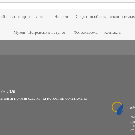
ной организации
Лагерь
Новости
Сведения об организации отдых
Музей "Петровский патриот"
Фотоальбомы
Контакты
.06.2026
тивная прямая ссылка на источник обязательна
Сай
№1
пр
и 
от