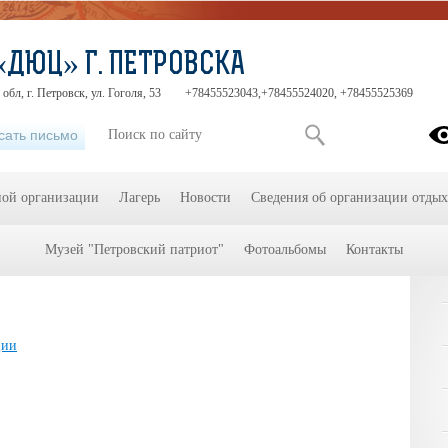
«ДЮЦ» Г. ПЕТРОВСКА
обл, г. Петровск, ул. Гоголя, 53
+78455523043,+78455524020, +78455525369
сать письмо
ной организации
Лагерь
Новости
Сведения об организации отдых
Музей "Петровский патриот"
Фотоальбомы
Контакты
ции