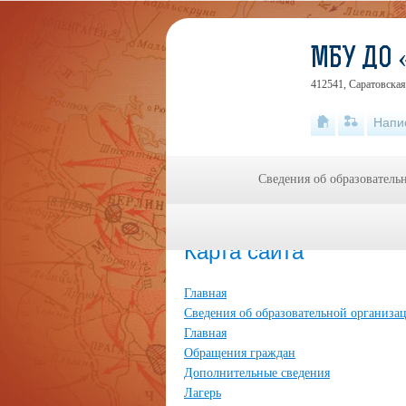
МБУ ДО 
412541, Саратовская 
Напи
Сведения об образователь
Главная
»
Карта сайта
Карта сайта
Главная
Сведения об образовательной организа
Главная
Обращения граждан
Дополнительные сведения
Лагерь