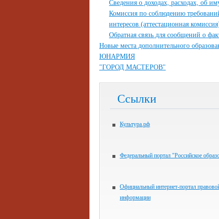
Сведения о доходах, расходах, об и
Комиссия по соблюдению требовани
интересов (аттестационная комиссия
Обратная связь для сообщений о фа
Новые места дополнительного образова
ЮНАРМИЯ
"ГОРОД МАСТЕРОВ"
Ссылки
Культура.рф
Федеральный портал "Российское образ
Официальный интернет-портал правово
информации