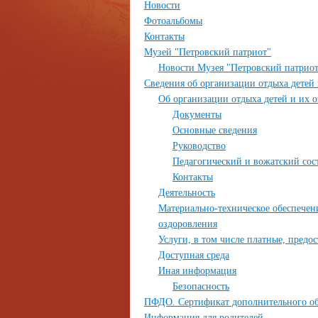
Новости
Фотоальбомы
Контакты
Музей "Петровский патриот"
Новости Музея "Петровский патрио
Сведения об организации отдыха детей
Об организации отдыха детей и их 
Документы
Основные сведения
Руководство
Педагогический и вожатский сос
Контакты
Деятельность
Материально-техническое обеспечен
оздоровления
Услуги, в том числе платные, предо
Доступная среда
Иная информация
Безопасность
ПФДО. Сертификат дополнительног
Информация для родителей