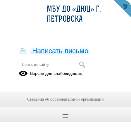
МБУ ДО «ДЮЦ» Г.
ПЕТРОВСКА
Написать письмо
ПФДО. Сертификат дополнительного
Версия для слабовидящих
образования. МУНИЦИПАЛЬНЫЙ
ОПОРНЫЙ ЦЕНТР. Информация
для родителей
Сведения об образовательной организации
Поставщики
Нормативные
дополнительного
документы .
образования
Соц. заказ.