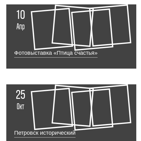
10
Апр
Фотовыставка «Птица счастья»
25
Окт
Петровск исторический