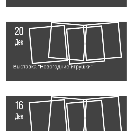
20
Дек
Выставка "Новогодние игрушки"
16
Дек