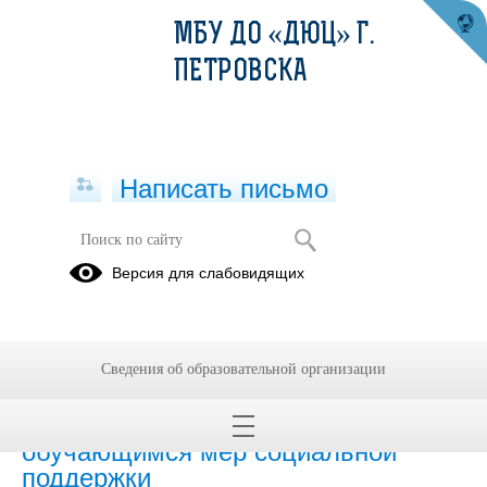
МБУ ДО «ДЮЦ» Г.
ПЕТРОВСКА
Написать письмо
Версия для слабовидящих
Наличие и условия предоставления
обучающимся стипендий
Не предоставляется
Сведения об образовательной организации
Наличие и условия предоставления
обучающимся мер социальной
поддержки