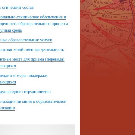
гогический состав
риально-техническое обеспечение и
щенность образовательного процесса.
упная среда
ные образовательные услуги
нсово-хозяйственная деятельность
нтные места для приема (перевода)
чающихся
пендии и меры поддержки
чающихся
ународное сотрудничество
низация питания в образовательной
анизации