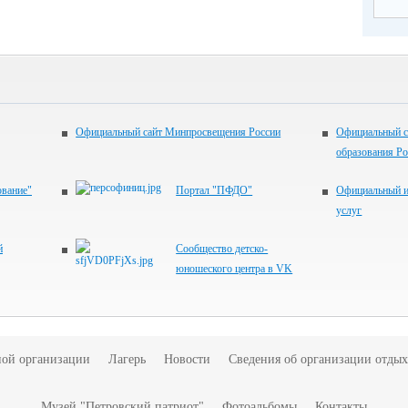
Официальный сайт Минпросвещения России
Официальный с
образования Р
ование"
Портал "ПФДО"
Официальный и
услуг
й
Сообщество детско-
юношеского центра в VK
ной организации
Лагерь
Новости
Сведения об организации отдых
Музей "Петровский патриот"
Фотоальбомы
Контакты