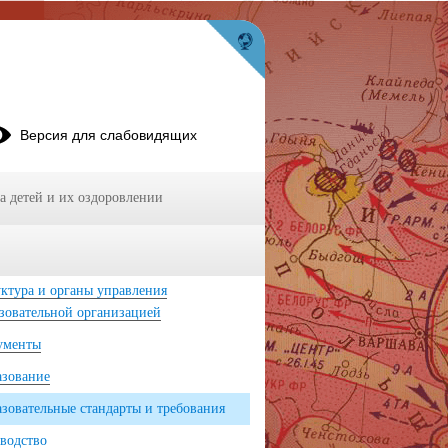
Версия для слабовидящих
а детей и их оздоровлении
вные сведения
ктура и органы управления
зовательной организацией
ументы
азование
зовательные стандарты и требования
водство