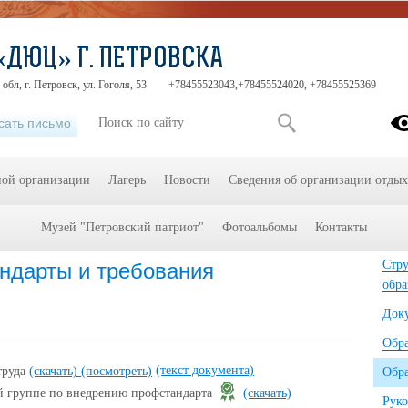
«ДЮЦ» Г. ПЕТРОВСКА
обл, г. Петровск, ул. Гоголя, 53
+78455523043,+78455524020, +78455525369
сать письмо
ной организации
Лагерь
Новости
Сведения об организации отдых
Музей "Петровский патриот"
Фотоальбомы
Контакты
 организации
»
Образовательные стандарты и требования
Осно
Стру
ндарты и требования
обра
Док
Обр
(текст документа)
труда
(скачать)
(посмотреть)
Обра
й группе по внедрению профстандарта
(скачать)
Руко