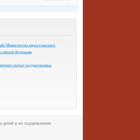
айт Министерства науки и высшего
оссийской Федерации
нтернет-портал государственных
а детей и их оздоровлении