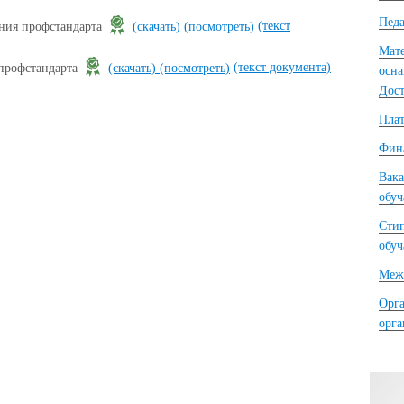
Педа
(текст
ения профстандарта
(скачать)
(посмотреть)
Мате
(текст документа)
профстандарта
(скачать)
(посмотреть)
осна
Дост
Плат
Фина
Вака
обу
Сти
обу
Межд
Орга
орг