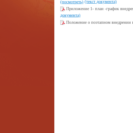
(текст документа)
(посмотреть)
Приложение 1- план -график внедр
документа)
Положение о поэтапном внедрении 