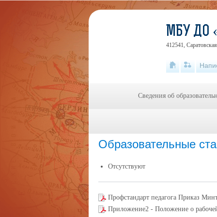
МБУ ДО 
412541, Саратовская 
Напи
Сведения об образователь
Главная
»
Сведения об образовательной
Образовательные ста
Отсутствуют
Профстандарт педагога Приказ Мин
Приложение2 - Положение о рабоче