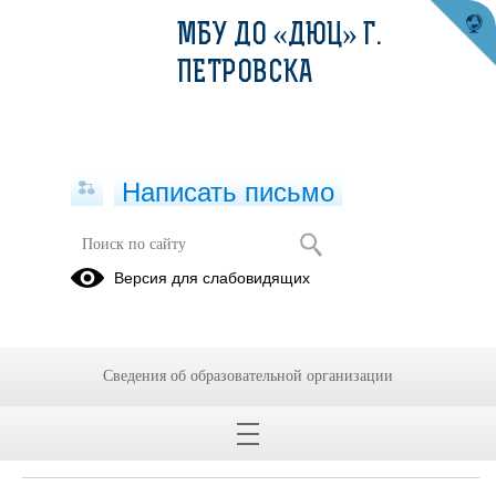
МБУ ДО «ДЮЦ» Г.
ПЕТРОВСКА
Написать письмо
Версия для слабовидящих
Документ о заключенных и
планируемых к заключению
договорах с иностранными и (или)
международными организациями по
Сведения об образовательной организации
вопросам образования и науки
Не заключены